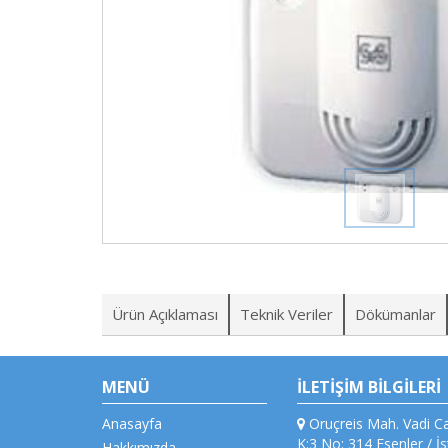
Ürün Açıklaması
Teknik Veriler
Dökümanlar
MENÜ
İLETİŞİM BİLGİLERİ
Anasayfa
Oruçreis Mah. Vadi Ca
K:3 No: 314 Esenler / İ
Hakkımızda