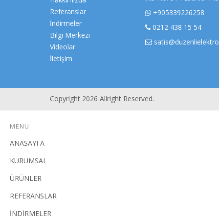
Referanslar
+905339226258
İndirmeler
0212 438 15 54
Bilgi Merkezi
satis@duzenlielektr
Videolar
İletişim
Copyright 2026 Allright Reserved.
MENÜ
ANASAYFA
KURUMSAL
ÜRÜNLER
REFERANSLAR
İNDİRMELER