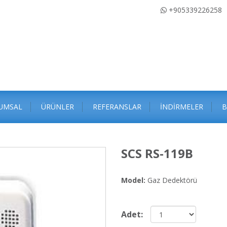
+905339226258
UMSAL
ÜRÜNLER
REFERANSLAR
İNDİRMELER
B
SCS RS-119B
Model:
Gaz Dedektörü
Adet: