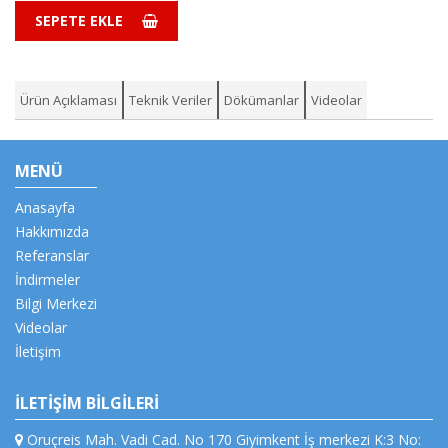
SEPETE EKLE
Ürün Açıklaması
Teknik Veriler
Dökümanlar
Videolar
MENÜ
Anasayfa
Hakkımızda
Referanslar
İndirmeler
Bilgi Merkezi
Videolar
İletişim
İLETİŞİM BİLGİLERİ
Oruçreis Mah. Vadi Cad. No 170 Giyimkent İş merkezi K:3 No: