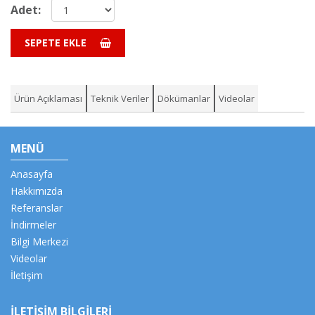
Adet:
SEPETE EKLE
Ürün Açıklaması
Teknik Veriler
Dökümanlar
Videolar
MENÜ
Anasayfa
Hakkımızda
Referanslar
İndirmeler
Bilgi Merkezi
Videolar
İletişim
İLETİŞİM BİLGİLERİ