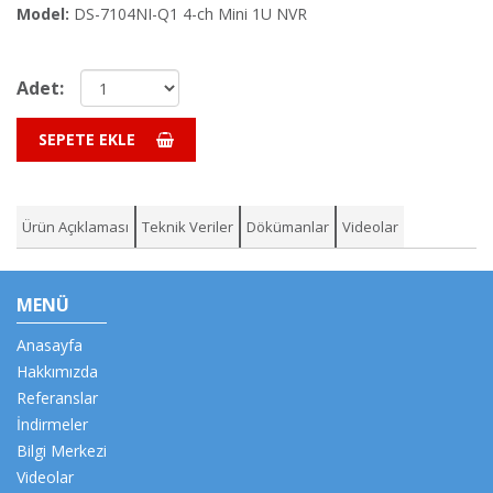
Model:
DS-7104NI-Q1 4-ch Mini 1U NVR
Adet:
SEPETE EKLE
Ürün Açıklaması
Teknik Veriler
Dökümanlar
Videolar
MENÜ
Anasayfa
Hakkımızda
Referanslar
İndirmeler
Bilgi Merkezi
Videolar